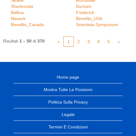
Skokie
Morrisville
Sherbrooke
Durham
Ballina
Frederick
Newark
Benefits_USA
Benefits_Canada
Scientista Symposium
Risultati
1 – 50
di
370
«
1
2
3
4
5
»
Home page
Mostra Tutte Le Posizioni
Politica Sulla Privacy
Legale
Termini E Condizioni