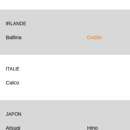
IRLANDE
Ballina
Dublin
ITALIE
Calco
JAPON
Atsugi Hino