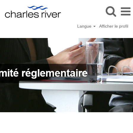
Langue
Afficher le profil
Qualité
et
conformité
réglementaire
(fr_CA)