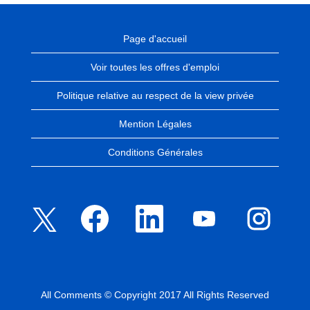
Page d'accueil
Voir toutes les offres d'emploi
Politique relative au respect de la view privée
Mention Légales
Conditions Générales
S
S
S
S
S
’
’
’
’
’
o
o
o
o
o
u
u
u
u
u
v
v
v
v
v
r
r
r
r
r
e
e
e
e
e
d
d
d
d
d
a
a
a
a
a
n
n
n
n
All Comments © Copyright 2017 All Rights Reserved
n
s
s
s
s
s