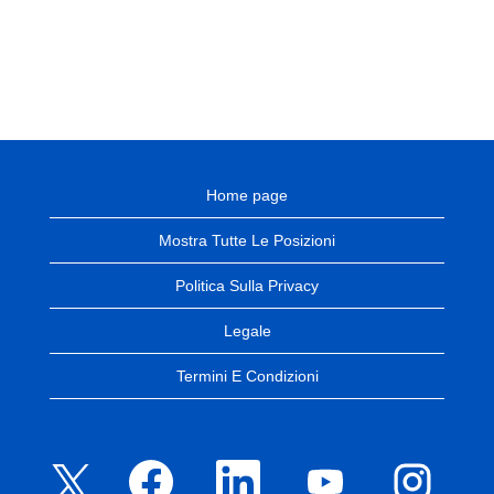
Home page
Mostra Tutte Le Posizioni
Politica Sulla Privacy
Legale
Termini E Condizioni
S
S
S
S
S
i
i
i
i
i
a
a
a
a