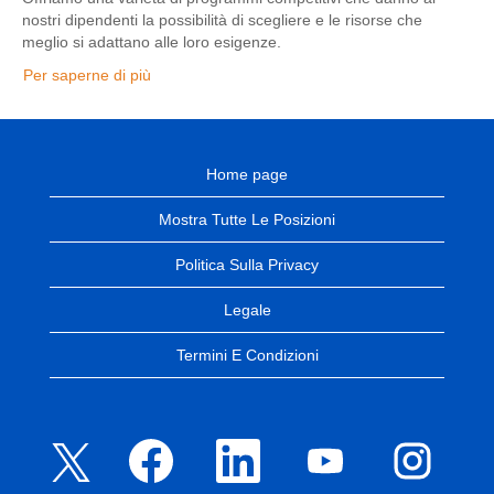
nostri dipendenti la possibilità di scegliere e le risorse che
meglio si adattano alle loro esigenze.
Per saperne di più
Home page
Mostra Tutte Le Posizioni
Politica Sulla Privacy
Legale
Termini E Condizioni
S
S
S
S
S
i
i
i
i
i
a
a
a
a
a
p
p
p
p