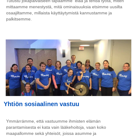
Tutustu jokapäiväiseen tapaamme elää ja tehdä työtä, miten
mittaamme menestystä, mitä ominaisuuksia etsimme uusilta
osaajiltamme, millaista käyttäytymistä kannustamme ja
palkitsemme.
Yhtiön sosiaalinen vastuu
Ymmärrämme, että vastuumme ihmisten elämän
parantamisesta ei kata vain lääkehoitoja, vaan koko
maapallomme sekä yhteisöt, joissa asumme ja