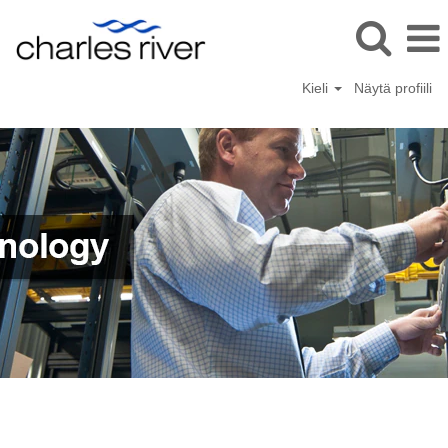
Kieli
Näytä profiili
Tietotekniikka
(IT-
Finnish)