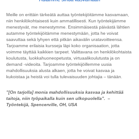
Meille on erittäin tärkeätä auttaa työntekijöitämme kasvamaan,
niin henkilökohtaisesti kuin ammatillisesti. Kun työntekijämme
menestyvät, me menestymme. Ensimmäisestä päivästä lähtien
autamme työntekijöitämme menestymään, jotta he voivat
saavuttaa sekä lyhyen että pitkän aikavälin uratavoitteensa.
Tarjoamme erilaisia kursseja läpi koko organisaation, jotta
voimme täyttää kaikkien tarpeet. Valittavana on henkilökohtaista
koulutusta, luokkahuoneopetusta, virtuaalikoulutusta ja on
demand -videoita. Tarjoamme työntekijöillemme uusia
mahdollisuuksia alusta alkaen, jotta he voivat kasvaa ja
kukoistaa ja heistä voi tulla tulevaisuuden johtajia – tänään.
”[On tarjolla] monia mahdollisuuksia kasvaa ja kehittää
taitoja, niin työpaikalla kuin sen ulkopuolella”. –
Työntekijä, Spencerville, OH, USA