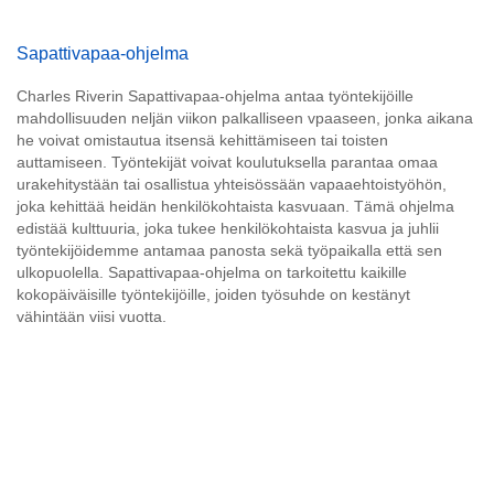
Sapattivapaa-ohjelma
Charles Riverin Sapattivapaa-ohjelma antaa työntekijöille
mahdollisuuden neljän viikon palkalliseen vpaaseen, jonka aikana
he voivat omistautua itsensä kehittämiseen tai toisten
auttamiseen. Työntekijät voivat koulutuksella parantaa omaa
urakehitystään tai osallistua yhteisössään vapaaehtoistyöhön,
joka kehittää heidän henkilökohtaista kasvuaan. Tämä ohjelma
edistää kulttuuria, joka tukee henkilökohtaista kasvua ja juhlii
työntekijöidemme antamaa panosta sekä työpaikalla että sen
ulkopuolella. Sapattivapaa-ohjelma on tarkoitettu kaikille
kokopäiväisille työntekijöille, joiden työsuhde on kestänyt
vähintään viisi vuotta.