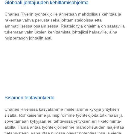
Globaali johtajuuden kehittämisohjelma
Charles Riverin työntekijöille annetaan mahdollisus kehittää ja
rakentaa vahva perusta sekä johtamistaidoissa että
ammatillisessa osaamisessa. Räätälöityjä ohjelmia on saatavilla
tukemaan valmiuksien kehittämistä johtajiksi haluaville, aina
huipputason johtajiin asti.
Sisäinen tehtävänkierto
Charles Riverissä kasvatamme mielellämme kykyjä yrityksen
sisältä. Rohkaisemme ja inspiroimme työntekijöitä tutkimaan ja
soveltamaan kykyjään eri tehtävissä yrityksen eri liiketoiminta-
aloilla. Tämä antaa työntekijöillemme mahdollisuuden laajentaa
tietämystään, vapauttaa piilossa olevat potentiaalinsa ja viedä