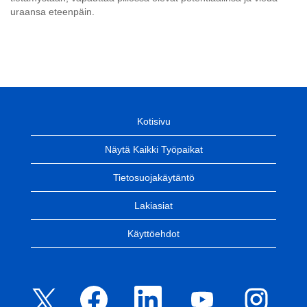
uraansa eteenpäin.
Kotisivu
Näytä Kaikki Työpaikat
Tietosuojakäytäntö
Lakiasiat
Käyttöehdot
A
A
A
A
A
v
v
v
v
v
a
a
a
a