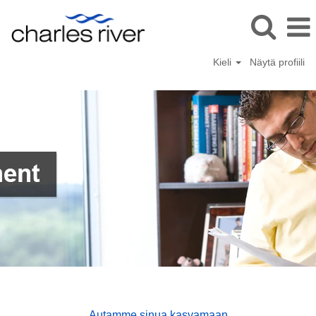
Kieli
Näytä profiili
Autamme sinua kasvamaan