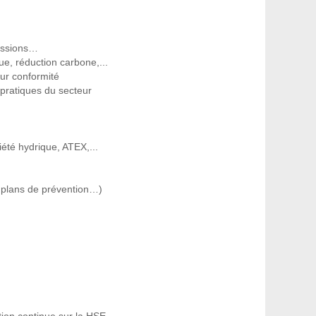
missions…
ue, réduction carbone,...
ur conformité
 pratiques du secteur
iété hydrique, ATEX,...
é, plans de prévention…)
tion continue sur la HSE