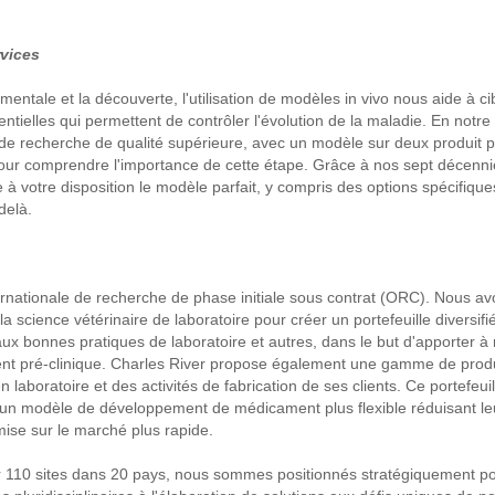
vices
ntale et la découverte, l'utilisation de modèles in vivo nous aide à ci
entielles qui permettent de contrôler l'évolution de la maladie. En notr
 de recherche de qualité supérieure, avec un modèle sur deux produit po
r comprendre l'importance de cette étape. Grâce à nos sept décennies
 à votre disposition le modèle parfait, y compris des options spécifiqu
delà.
ernationale de recherche de phase initiale sous contrat (ORC). Nous avo
 science vétérinaire de laboratoire pour créer un portefeuille diversifi
ux bonnes pratiques de laboratoire et autres, dans le but d'apporter à 
ment pré-clinique. Charles River propose également une gamme de produi
 laboratoire et des activités de fabrication de ses clients. Ce portefeui
 un modèle de développement de médicament plus flexible réduisant leu
 mise sur le marché plus rapide.
ur 110 sites dans 20 pays, nous sommes positionnés stratégiquement p