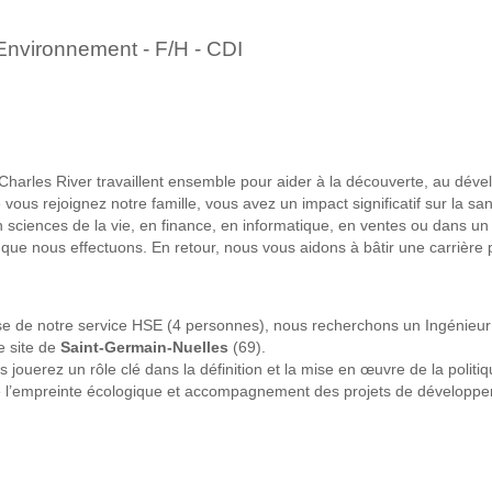
Environnement - F/H - CDI
 Charles River travaillent ensemble pour aider à la découverte, au déve
us rejoignez notre famille, vous avez un impact significatif sur la sant
sciences de la vie, en finance, en informatique, en ventes ou dans 
l que nous effectuons. En retour, nous vous aidons à bâtir une carrière
tise de notre service HSE (4 personnes), nous recherchons un Ingénieu
e site de
Saint-Germain-Nuelles
(69).
ouerez un rôle clé dans la définition et la mise en œuvre de la polit
de l’empreinte écologique et accompagnement des projets de développe