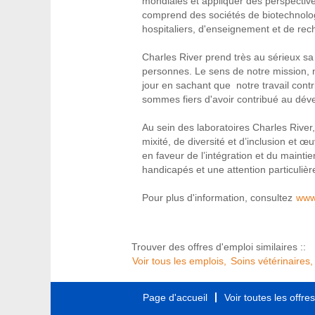
mondiales et appliquer des perspectives
comprend des sociétés de biotechnolog
hospitaliers, d'enseignement et de re
Charles River prend très au sérieux sa
personnes. Le sens de notre mission, 
jour en sachant que notre travail con
sommes fiers d'avoir contribué au dé
Au sein des laboratoires Charles River
mixité, de diversité et d’inclusion et
en faveur de l’intégration et du mainti
handicapés et une attention particuliè
Pour plus d'information, consultez
www
Trouver des offres d'emploi similaires ::
Voir tous les emplois,
Soins vétérinaires,
Page d'accueil
Voir toutes les offre