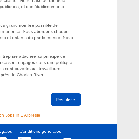
s clients. Notre base de clientèle
publiques, et des établissements
 plus grand nombre possible de
n permanence. Nous abordons chaque
mmes et enfants de par le monde. Nous
ntreprise attachée au principe de
rance sont engagés dans une politique
s sont ouverts aux travailleurs
uprès de Charles River.
Postuler »
ch Jobs in L'Arbresle
égales
Conditions générales
S
S
S