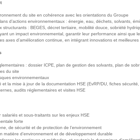
t
vironnement du site en cohérence avec les orientations du Groupe
 plans d’actions environnementaux : énergie, eau, déchets, solvants, é
 structurants : BEGES, décret tertiaire, mobilité douce, sobriété hydriq
yant un impact environnemental, garantir leur performance ainsi que le
des axes d’amélioration continue, en intégrant innovations et meilleures
s
glementaires : dossier ICPE, plan de gestion des solvants, plan de sobr
es du site
s risques environnementaux
vité et la mise à jour de la documentation HSE (EvRP/DU, fiches sécurit
ternes, audits réglementaires et visites HSE
 salariés et sous‑traitants sur les enjeux HSE
entale forte
e, de sécurité et de protection de l’environnement
s en matière d’environnement et de développement durable
nforcer les pratiques et méthodes, et soutenir la dynamique d'améliora