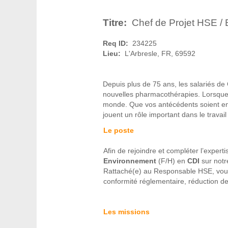
Titre:
Chef de Projet HSE / 
Req ID:
234225
Lieu:
L'Arbresle, FR, 69592
Depuis plus de 75 ans, les salariés de
nouvelles pharmacothérapies. Lorsque vo
monde. Que vos antécédents soient en 
jouent un rôle important dans le travai
Le poste
Afin de rejoindre et compléter l’exper
Environnement
(F/H) en
CDI
sur notr
Rattaché(e) au Responsable HSE, vous j
conformité réglementaire, réduction 
Les missions