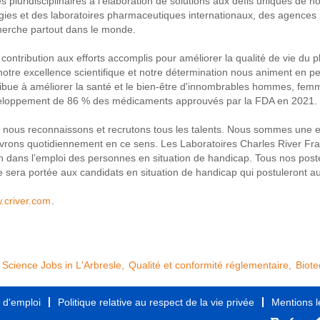
 pluridisciplinaires à l'élaboration de solutions aux défis uniques de no
ies et des laboratoires pharmaceutiques internationaux, des agences 
cherche partout dans le monde.
 contribution aux efforts accomplis pour améliorer la qualité de vie du
notre excellence scientifique et notre détermination nous animent e
tribue à améliorer la santé et le bien-être d'innombrables hommes, fe
veloppement de 86 % des médicaments approuvés par la FDA en 2021.
, nous reconnaissons et recrutons tous les talents. Nous sommes une e
 œuvrons quotidiennement en ce sens. Les Laboratoires Charles River F
en dans l’emploi des personnes en situation de handicap. Tous nos poste
re sera portée aux candidats en situation de handicap qui postuleront a
.criver.com
.
Science Jobs in L'Arbresle,
Qualité et conformité réglementaire,
Biote
s d'emploi
Politique relative au respect de la vie privée
Mentions l
S