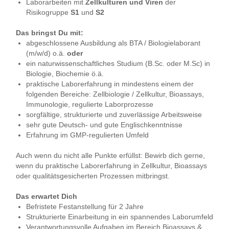
Laborarbeiten mit
Zellkulturen und Viren
der
Risikogruppe
S1
und
S2
Das bringst Du mit:
abgeschlossene Ausbildung als BTA / Biologielaborant
(m/w/d) o.ä.
oder
ein naturwissenschaftliches Studium (B.Sc. oder M.Sc) in
Biologie, Biochemie ö.ä.
praktische Laborerfahrung in mindestens einem der
folgenden Bereiche: Zellbiologie / Zellkultur, Bioassays,
Immunologie, regulierte Laborprozesse
sorgfältige, strukturierte und zuverlässige Arbeitsweise
sehr gute Deutsch- und gute Englischkenntnisse
Erfahrung im GMP-regulierten Umfeld
Auch wenn du nicht alle Punkte erfüllst: Bewirb dich gerne,
wenn du praktische Laborerfahrung in Zellkultur, Bioassays
oder qualitätsgesicherten Prozessen mitbringst.
Das erwartet Dich
Befristete Festanstellung für 2 Jahre
Strukturierte Einarbeitung in ein spannendes Laborumfeld
Verantwortungsvolle Aufgaben im Bereich Bioassays &