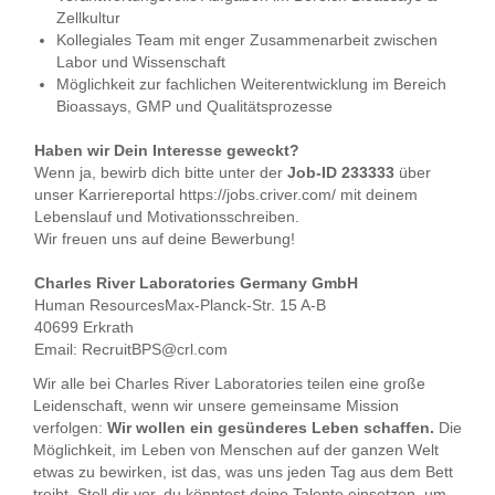
Zellkultur
Kollegiales Team mit enger Zusammenarbeit zwischen
Labor und Wissenschaft
Möglichkeit zur fachlichen Weiterentwicklung im Bereich
Bioassays, GMP und Qualitätsprozesse
Haben wir Dein Interesse geweckt?
Wenn ja, bewirb dich bitte unter der
Job-ID 233333
über
unser Karriereportal https://jobs.criver.com/ mit deinem
Lebenslauf und Motivationsschreiben.
Wir freuen uns auf deine Bewerbung!
Charles River Laboratories Germany GmbH
Human ResourcesMax-Planck-Str. 15 A-B
40699 Erkrath
Email: RecruitBPS@crl.com
Wir alle bei Charles River Laboratories teilen eine große
Leidenschaft, wenn wir unsere gemeinsame Mission
verfolgen:
Wir wollen ein gesünderes Leben schaffen.
Die
Möglichkeit, im Leben von Menschen auf der ganzen Welt
etwas zu bewirken, ist das, was uns jeden Tag aus dem Bett
treibt. Stell dir vor, du könntest deine Talente einsetzen, um