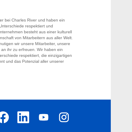
ier bei Charles River und haben ein
Unterschiede respektiert und
ternehmen besteht aus einer kulturell
nschaft von Mitarbeitern aus aller Welt.
utigen wir unsere Mitarbeiter, unsere
s an ihr zu erfreuen. Wir haben ein
rschiede respektiert, die einzigartigen
nt und das Potenzial aller unserer
W
W
W
i
i
i
r
r
r
d
d
d
a
a
a