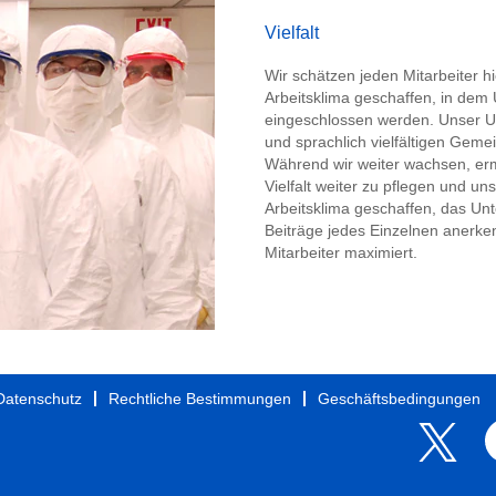
Vielfalt
Wir schätzen jeden Mitarbeiter h
Arbeitsklima geschaffen, in dem 
eingeschlossen werden. Unser Un
und sprachlich vielfältigen Gemei
Während wir weiter wachsen, erm
Vielfalt weiter zu pflegen und un
Arbeitsklima geschaffen, das Unte
Beiträge jedes Einzelnen anerken
Mitarbeiter maximiert.
Datenschutz
Rechtliche Bestimmungen
Geschäftsbedingungen
W
W
i
i
r
r
d
d
a
a