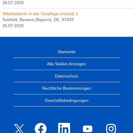
28.07.2026
Mitarbeiter/in in der Tierpflege (m/w/d) 1
Sulzfeld, Bavaria (Bayern), DE, 97633
25.07.2026
Startseite
Alle Stellen Anzeigen
Datenschutz
Rechtliche Bestimmungen
Geschäftsbedingungen
W
W
W
W
W
i
i
i
i
i
r
r
r
r