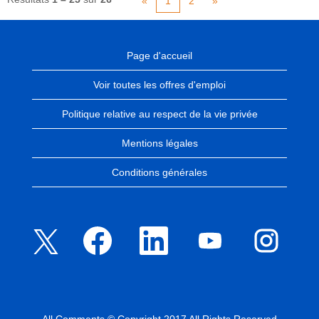
«
1
2
»
Page d'accueil
Voir toutes les offres d'emploi
Politique relative au respect de la vie privée
Mentions légales
Conditions générales
S
S
S
S
S
’
’
’
’
’
o
o
o
o
o
u
u
u
u
u
v
v
v
v
v
r
r
r
r
r
e
e
e
e
e
d
d
d
d
d
a
a
a
a
a
n
n
n
n