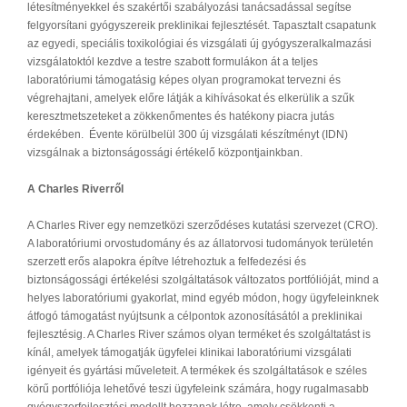
létesítményekkel és szakértői szabályozási tanácsadással segítse
felgyorsítani gyógyszereik preklinikai fejlesztését. Tapasztalt csapatunk
az egyedi, speciális toxikológiai és vizsgálati új gyógyszeralkalmazási
vizsgálatoktól kezdve a testre szabott formulákon át a teljes
laboratóriumi támogatásig képes olyan programokat tervezni és
végrehajtani, amelyek előre látják a kihívásokat és elkerülik a szűk
keresztmetszeteket a zökkenőmentes és hatékony piacra jutás
érdekében. Évente körülbelül 300 új vizsgálati készítményt (IDN)
vizsgálnak a biztonságossági értékelő központjainkban.
A Charles Riverről
A Charles River egy nemzetközi szerződéses kutatási szervezet (CRO).
A laboratóriumi orvostudomány és az állatorvosi tudományok területén
szerzett erős alapokra építve létrehoztuk a felfedezési és
biztonságossági értékelési szolgáltatások változatos portfólióját, mind a
helyes laboratóriumi gyakorlat, mind egyéb módon, hogy ügyfeleinknek
átfogó támogatást nyújtsunk a célpontok azonosításától a preklinikai
fejlesztésig. A Charles River számos olyan terméket és szolgáltatást is
kínál, amelyek támogatják ügyfelei klinikai laboratóriumi vizsgálati
igényeit és gyártási műveleteit. A termékek és szolgáltatások e széles
körű portfóliója lehetővé teszi ügyfeleink számára, hogy rugalmasabb