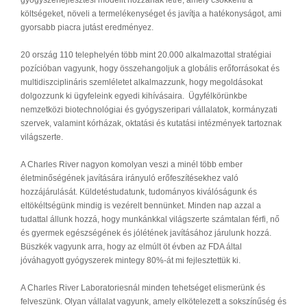
gyógyszerfejlesztési modellt hozzanak létre, amely csökkenti a
költségeket, növeli a termelékenységet és javítja a hatékonyságot, ami
gyorsabb piacra jutást eredményez.
20 ország 110 telephelyén több mint 20.000 alkalmazottal stratégiai
pozícióban vagyunk, hogy összehangoljuk a globális erőforrásokat és
multidiszciplináris szemléletet alkalmazzunk, hogy megoldásokat
dolgozzunk ki ügyfeleink egyedi kihívásaira. Ügyfélkörünkbe
nemzetközi biotechnológiai és gyógyszeripari vállalatok, kormányzati
szervek, valamint kórházak, oktatási és kutatási intézmények tartoznak
világszerte.
A Charles River nagyon komolyan veszi a minél több ember
életminőségének javítására irányuló erőfeszítésekhez való
hozzájárulását. Küldetéstudatunk, tudományos kiválóságunk és
eltökéltségünk mindig is vezérelt bennünket. Minden nap azzal a
tudattal állunk hozzá, hogy munkánkkal világszerte számtalan férfi, nő
és gyermek egészségének és jólétének javításához járulunk hozzá.
Büszkék vagyunk arra, hogy az elmúlt öt évben az FDA által
jóváhagyott gyógyszerek mintegy 80%-át mi fejlesztettük ki.
A Charles River Laboratoriesnál minden tehetséget elismerünk és
felveszünk. Olyan vállalat vagyunk, amely elkötelezett a sokszínűség és