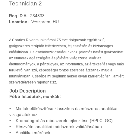
Technician 2
Req ID #:
234333
Location:
Veszprem, HU
A Charles River munkatársai 75 éve dolgoznak együtt az új
gyógyszeres terápiák felfedezésén, fejlesztésén és biztonságos
előállításán. Ha csatlakozik családunkhoz, jelentős hatást gyakorolhat
az emberek egészségére és jólétére világszerte. Akár az
élettudományok, a pénzügyek, az informatika, az értékesítés vagy más
területről van szó, képességei fontos szerepet játszanak majd a
munkánkban. Cserébe mi segítünk neked olyan karriert építeni, amiért
szenvedélyesen rajonghatsz.
Job Description
Főbb feladatok, munkák:
• Minták előkészítése klasszikus és műszeres analitikai
vizsgálatokhoz
• Kromatográfiás módszerek fejlesztése (HPLC, GC)
• Részvétel analitikai módszerek validálásában
• Analitikai mérések