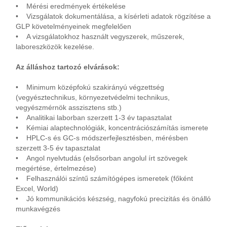
• Mérési eredmények értékelése
• Vizsgálatok dokumentálása, a kísérleti adatok rögzítése a
GLP követelményeinek megfelelően
• A vizsgálatokhoz használt vegyszerek, műszerek,
laboreszközök kezelése.
Az álláshoz tartozó elvárások:
• Minimum középfokú szakirányú végzettség
(vegyésztechnikus, környezetvédelmi technikus,
vegyészmérnök asszisztens stb.)
• Analitikai laborban szerzett 1-3 év tapasztalat
• Kémiai alaptechnológiák, koncentrációszámítás ismerete
• HPLC-s és GC-s módszerfejlesztésben, mérésben
szerzett 3-5 év tapasztalat
• Angol nyelvtudás (elsősorban angolul írt szövegek
megértése, értelmezése)
• Felhasználói színtű számítógépes ismeretek (főként
Excel, World)
• Jó kommunikációs készség, nagyfokú precizitás és önálló
munkavégzés