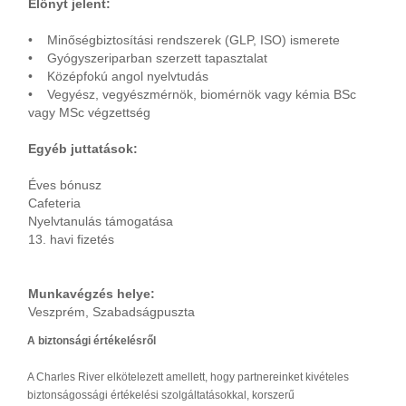
Előnyt jelent:
• Minőségbiztosítási rendszerek (GLP, ISO) ismerete
• Gyógyszeriparban szerzett tapasztalat
• Középfokú angol nyelvtudás
• Vegyész, vegyészmérnök, biomérnök vagy kémia BSc
vagy MSc végzettség
Egyéb juttatások:
Éves bónusz
Cafeteria
Nyelvtanulás támogatása
13. havi fizetés
Munkavégzés helye:
Veszprém, Szabadságpuszta
A biztonsági értékelésről
A Charles River elkötelezett amellett, hogy partnereinket kivételes
biztonságossági értékelési szolgáltatásokkal, korszerű