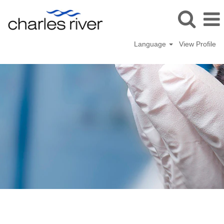
Language
View Profile
Dierzorg
(Animal
Care-
Dutch)