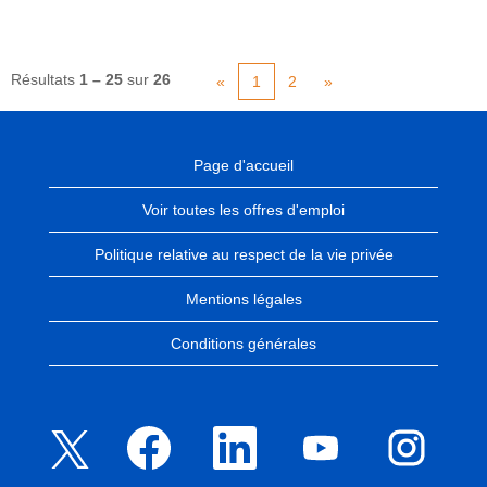
Résultats
1 – 25
sur
26
«
1
2
»
Page d'accueil
Voir toutes les offres d'emploi
Politique relative au respect de la vie privée
Mentions légales
Conditions générales
S
S
S
S
S
’
’
’
’
’
o
o
o
o
o
u
u
u
u
u