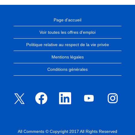
Page d'accueil
Voir toutes les offres d'emploi
Politique relative au respect de la vie privée
Mentions légales
Conditions générales
S
S
S
S
S
’
’
’
’
’
o
o
o
o
o
u
u
u
u
u
v
v
v
v
v
r
r
r
r
r
e
e
e
e
e
d
d
d
d
d
a
a
a
a
a
n
n
n
n
All Comments © Copyright 2017 All Rights Reserved
n